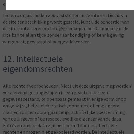
en/of beslissingen die gebaseerd zijn op bedoelde informatie.
Indien u onjuistheden zou vaststellen in de informatie die via
de site ter beschikking wordt gesteld, kunt u de beheerder van
de site contacteren op I
nfo@grindkopen.be
. De inhoud van de
site kan te allen tijde zonder aankondiging of kennisgeving
aangepast, gewijzigd of aangevuld worden.
12. Intellectuele
eigendomsrechten
Alle rechten voorbehouden. Niets uit deze uitgave mag worden
verveelvoudigd, opgeslagen in een geautomatiseerd
gegevensbestand, of openbaar gemaakt in enige vorm of op
enige wijze, hetzij elektronisch, opnames, of enig andere
manier, zonder voorafgaandelijk, schriftelijke toestemming
van de uitgever of de respectievelijke eigenaar van de data.
Foto’s en andere data zijn beschermd door intellectuele
rechten en mogen niet gekopieerd worden. De intellectuele