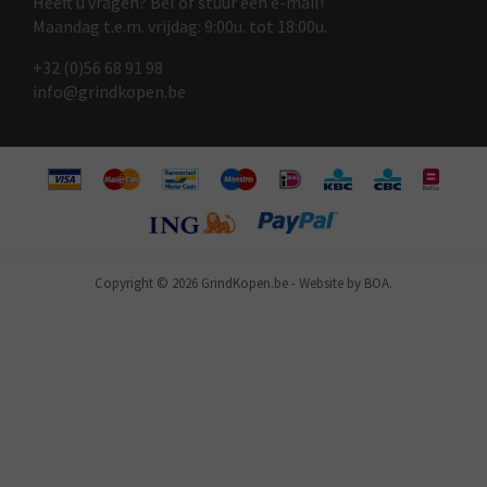
Heeft u vragen? Bel of stuur een e-mail!
Maandag t.e.m. vrijdag: 9:00u. tot 18:00u.
+32 (0)56 68 91 9
8
info@grindkopen.be
Copyright © 2026 GrindKopen.be
-
Website by BOA.