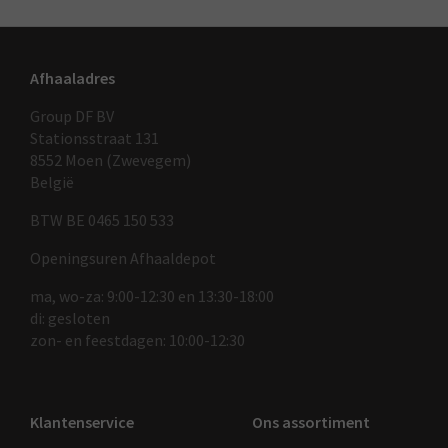
Afhaaladres
Group DF BV
Stationsstraat 131
8552 Moen (Zwevegem)
België
BTW BE 0465 150 533
Openingsuren Afhaaldepot
ma, wo-za: 9:00-12:30 en 13:30-18:00
di: gesloten
zon- en feestdagen: 10:00-12:30
Klantenservice
Ons assortiment