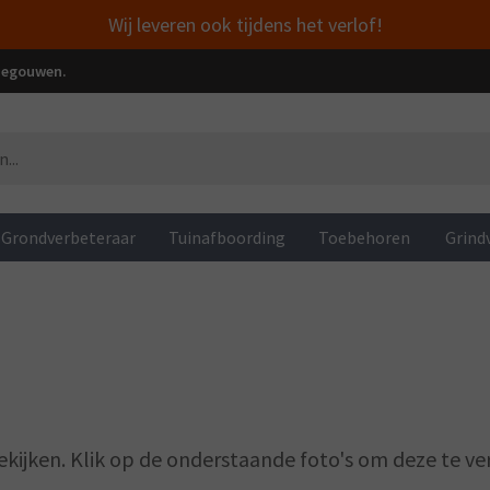
Wij leveren ook tijdens het verlof!
enegouwen.
Grondverbeteraar
Tuinafboording
Toebehoren
Grind
kijken. Klik op de onderstaande foto's om deze te ve