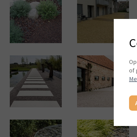
C
Op
of 
Me