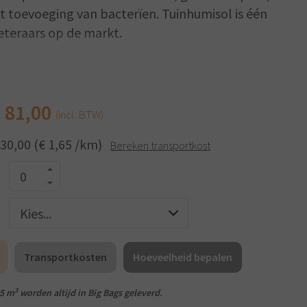
t toevoeging van bacterïen. Tuinhumisol is één
eteraars op de markt.
 compost is uitsluitend samengesteld met
 in de Biologische landbouw en bevat geen enkel
 conform het reglement CE-834/2007 – en
€
81,00
(incl. BTW)
eurings- en certifiëringsorganisatie.
 30,00 (€ 1,65 /km)
Bereken transportkost
tuinhumisol, uitermate geschikt om in de
e te mengen, voor gazonaanleg of aanplantingen.
groencompost, zit hem daar, dat deze
ig vrij is van verontreinigingen, en samengesteld
ucten, die de wortelgroei en de lucht-
leren.
Transportkosten
Hoeveelheid bepalen
3
 5 m
worden altijd in Big Bags geleverd.