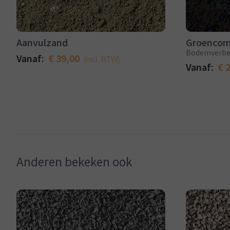
Aanvulzand
Groencom
Bodemverbet
Vanaf:
€ 39,00
(incl. BTW)
Vanaf:
€ 
Anderen bekeken ook