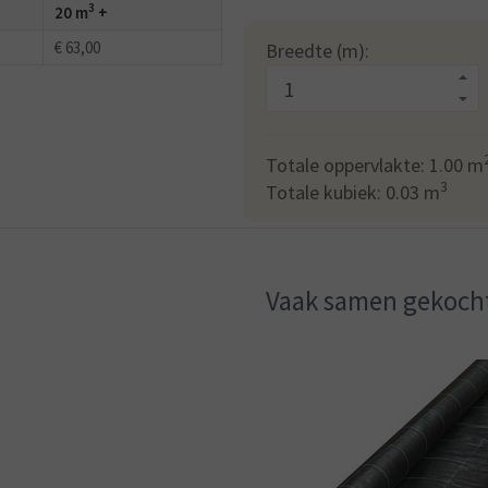
3
20 m
+
€ 63,00
Breedte (m):
Totale oppervlakte:
1.00
m
3
Totale kubiek:
0.03
m
Vaak samen gekoch