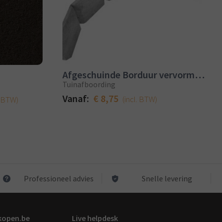
Afgeschuinde Borduur vervormbaar
Tuinafboording
Vanaf:
€ 8,75
(incl. BTW)
. BTW)
Professioneel advies
Snelle levering
kopen.be
Live helpdesk