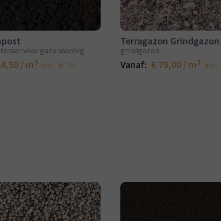
post
Terragazon Grindgazon
eraar voor gazonaanleg.
grindgazon
3
3
24,50 / m
Vanaf:
€ 79,00 / m
(incl. BTW)
(incl