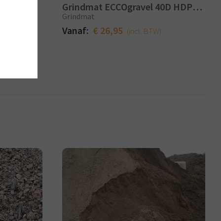
Grindmat ECCOgravel 40D HDPE wit
Grindmat
Vanaf:
€ 26,95
(incl. BTW)