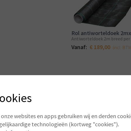
Antiworteldoek 2m breed per 
Vanaf:
€ 189,00
(incl. BT
ookies
 onze websites en apps gebruiken wij en derden cooki
gelijkaardige technologieën (kortweg "cookies").