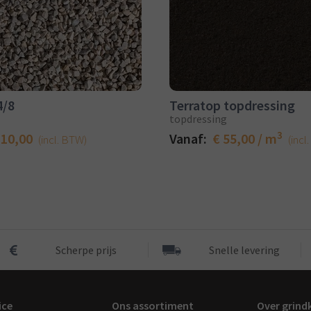
4/8
Terratop topdressing
topdressing
3
110,00
Vanaf:
€ 55,00 / m
(incl. BTW)
(incl
Scherpe prijs
Snelle levering
ice
Ons assortiment
Over grind