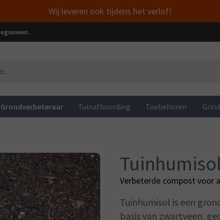
Wij leveren ook tijdens het verlof!
enegouwen.
Grondverbeteraar
Tuinafboording
Toebehoren
Grin
Tuinhumiso
Verbeterde compost voor a
Tuinhumisol is een gron
basis van zwartveen, g