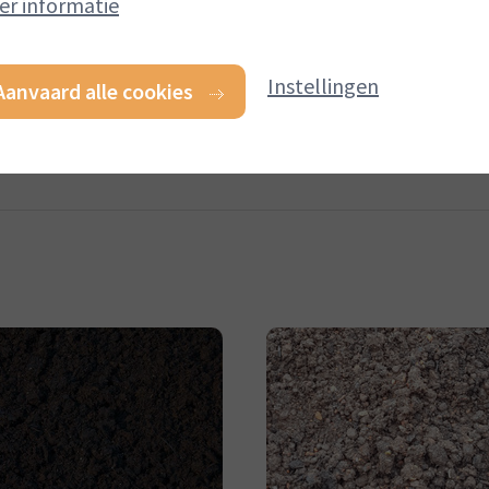
er informatie
Tubtrug 42l
1001 toepassingen
Vanaf:
€ 21,03
(incl. BTW)
Instellingen
Aanvaard alle cookies