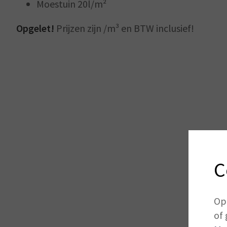
Moestuin 20l/m²
Opgelet!
Prijzen zijn /m³ en BTW inclusief!
C
Op
of 