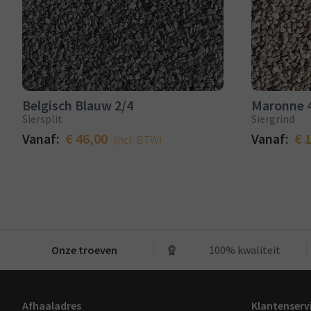
Belgisch Blauw 2/4
Maronne 
Siersplit
Siergrind
Vanaf:
€ 46,00
Vanaf:
€ 
(incl. BTW)
Onze troeven
100% kwaliteit
Afhaaladres
Klantenserv