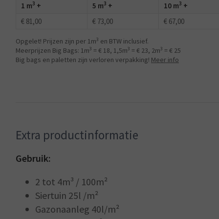
3
3
3
1 m
+
5 m
+
10 m
+
€ 81,00
€ 73,00
€ 67,00
3
Opgelet! Prijzen zijn per 1m
en BTW inclusief.
3
3
3
Meerprijzen Big Bags: 1m
= € 18, 1,5m
= € 23, 2m
= € 25
Big bags en paletten zijn verloren verpakking!
Meer info
Extra productinformatie
Gebruik:
2 tot 4m³ / 100m²
Siertuin 25l /m²
Gazonaanleg 40l/m²