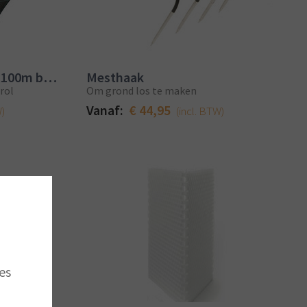
Rol antiworteldoek 2mx100m breed
Mesthaak
rol
Om grond los te maken
Vanaf:
€ 44,95
W)
(incl. BTW)
es