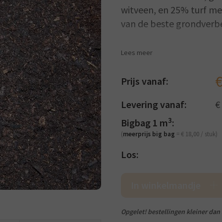
witveen, en 25% turf me
van de beste grondverb
Tuinhumisol verbeterde
Lees meer
grondstoffen toegelaten
chemisch bestanddeel –
Prijs vanaf:
goedgekeurd door BLIK, k
Levering vanaf:
€
Als grondverbeteraar is 
3
Bigbag 1 m
:
bovenste laag teelaard
(
meerprijs big bag
= € 18,00 / stuk)
Het verschil tegenover 
grondverbeteraar, volled
Los:
is uit verschillende prod
waterhuishouding stimu
In winkelmandje
Opgelet! bestellingen kleiner dan