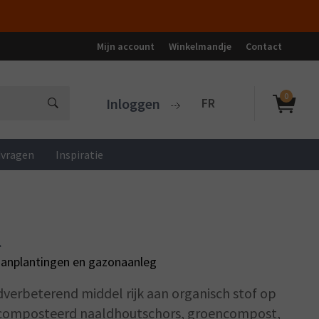
Mijn account
Winkelmandje
Contact
0
Inloggen
FR
dvragen
Inspiratie
l
anplantingen en gazonaanleg
dverbeterend middel rijk aan organisch stof op
ecomposteerd naaldhoutschors, groencompost,