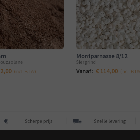
mm
Montparnasse 8/12
 Pouzzolane
Siergrind
52,00
Vanaf:
€ 114,00
(incl. BTW)
(incl. BT
Scherpe prijs
Snelle levering