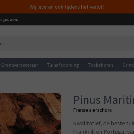
Wij leveren ook tijdens het verlof!
enegouwen.
Grondverbeteraar
Tuinafboording
Toebehoren
Grin
Pinus Marit
Franse sierschors
Kwalitatief, de beste tui
Frankrijk en Portugal va