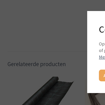
C
Op
of 
Me
Gerelateerde producten