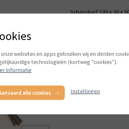
Schanskorf 100 x 30 x 5
Toebehoren
Vanaf:
€ 56,00
(incl. BTW)
ookies
 onze websites en apps gebruiken wij en derden cooki
gelijkaardige technologieën (kortweg "cookies").
er informatie
Instellingen
Aanvaard alle cookies