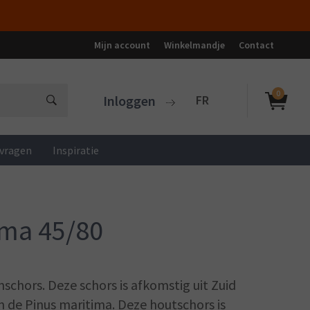
Mijn account
Winkelmandje
Contact
0
Inloggen
FR
dvragen
Inspiratie
ima 45/80
nschors. Deze schors is afkomstig uit Zuid
n de Pinus maritima. Deze houtschors is