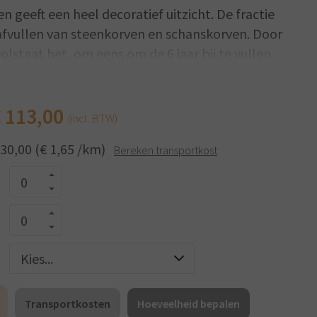
n geeft een heel decoratief uitzicht. De fractie
 afvullen van steenkorven en schanskorven. Door
staat het, om eens om de 6 jaar bij te vullen.
teenkorven en schanskorven.
€
113,00
(incl. BTW)
³ en BTW inclusief!
 30,00 (€ 1,65 /km)
Bereken transportkost
Transportkosten
Hoeveelheid bepalen