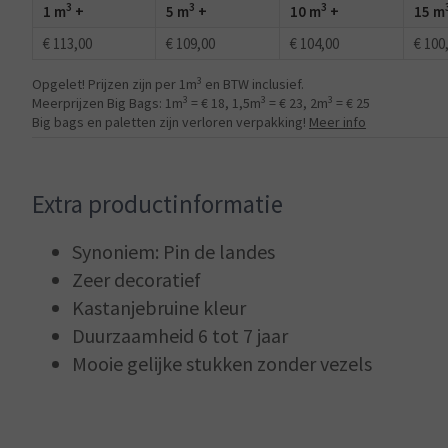
3
3
3
1 m
+
5 m
+
10 m
+
15 m
€ 113,00
€ 109,00
€ 104,00
€ 100
3
Opgelet! Prijzen zijn per 1m
en BTW inclusief.
3
3
3
Meerprijzen Big Bags: 1m
= € 18, 1,5m
= € 23, 2m
= € 25
Big bags en paletten zijn verloren verpakking!
Meer info
Extra productinformatie
Synoniem: Pin de landes
Zeer decoratief
Kastanjebruine kleur
Duurzaamheid 6 tot 7 jaar
Mooie gelijke stukken zonder vezels