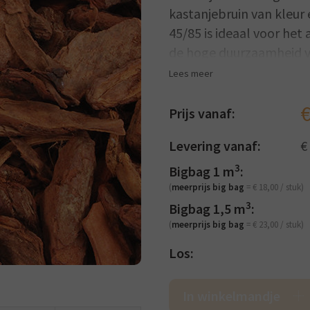
kastanjebruin van kleur e
45/85 is ideaal voor het
de hoge duurzaamheid vol
Lees meer
Gebruik:
afvullen van s
Prijs vanaf:
Opgelet!
Prijzen zijn /m
Levering vanaf:
€
3
Bigbag 1 m
:
(
meerprijs big bag
= € 18,00 / stuk)
3
Bigbag 1,5 m
:
(
meerprijs big bag
= € 23,00 / stuk)
Los:
In winkelmandje