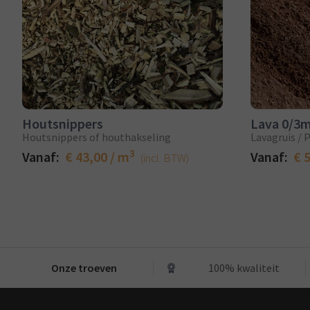
Houtsnippers
Lava 0/3
Houtsnippers of houthakseling
Lavagruis /
3
Vanaf:
€ 43,00 / m
Vanaf:
€ 
(incl. BTW)
Onze troeven
100% kwaliteit