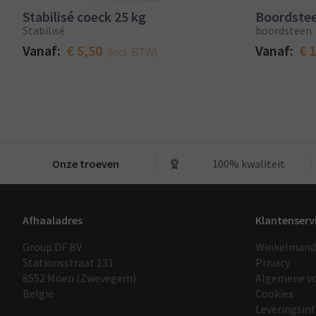
Stabilisé coeck 25 kg
Boordstee
Stabilisé
boordsteen
Vanaf:
€ 5,50
Vanaf:
€ 
(incl. BTW)
Onze troeven
100% kwaliteit
Afhaaladres
Klantenserv
Group DF BV
Winkelmand
Stationsstraat 131
Privacy
8552 Moen (Zwevegem)
Algemene v
België
Cookies
Leveringsin