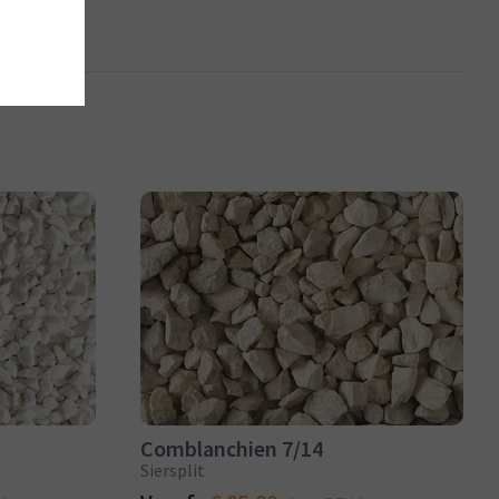
Comblanchien 7/14
Siersplit