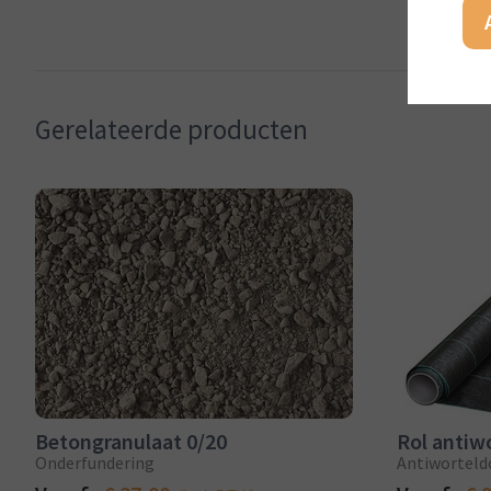
Gerelateerde producten
Betongranulaat 0/20
Onderfundering
Antiworteld