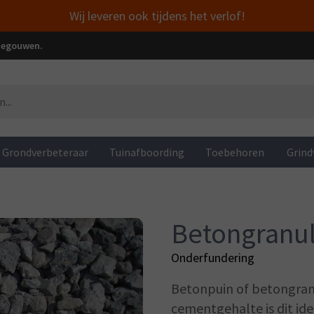
Wij leveren ook tijdens het verlof!
enegouwen.
Grondverbeteraar
Tuinafboording
Toebehoren
Grind
Betongranul
Onderfundering
Betonpuin of betongran
cementgehalte is dit ide