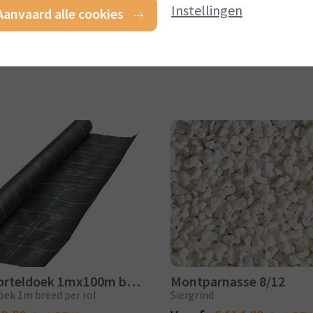
Instellingen
Aanvaard alle cookies
Rol antiworteldoek 1mx100m breed
Montparnasse 8/12
oek 1m breed per rol
Siergrind