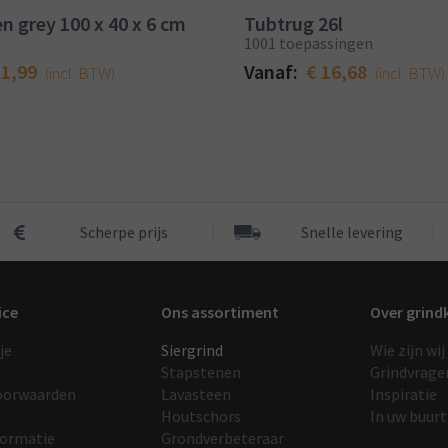
n grey 100 x 40 x 6 cm
Tubtrug 26l
1001 toepassingen
11,99
Vanaf:
€ 16,68
(incl. BTW)
(incl. BTW)
Scherpe prijs
Snelle levering
ice
Ons assortiment
Over grind
je
Siergrind
Wie zijn wij
Stapstenen
Grindvrage
oorwaarden
Lavasteen
Inspiratie
Houtschors
In uw buurt
formatie
Grondverbeteraar