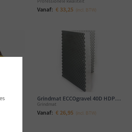
Professionele kwaliteit
Vanaf:
€ 33,25
(incl. BTW)
es
 50mm
Grindmat ECCOgravel 40D HDPE grijs
Grindmat
Vanaf:
€ 26,95
(incl. BTW)