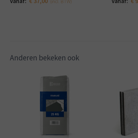
Vanaf:
€ 37,00
Vanaf:
€ 
(incl. BTW)
Anderen bekeken ook