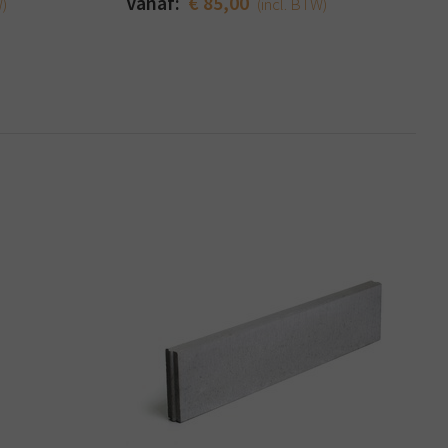
Vanaf:
€ 85,00
W)
(incl. BTW)