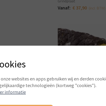
Grindplaat
Vanaf:
€ 37,90
(incl. BTW)
ookies
 onze websites en apps gebruiken wij en derden cooki
Drainage polyprop dia
Drainage
gelijkaardige technologieën (kortweg "cookies").
Vanaf:
€ 74,00
(incl. BTW)
er informatie