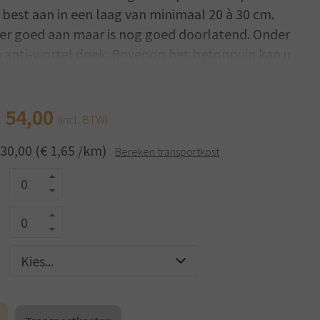
 best aan in een laag van minimaal 20 à 30 cm.
er goed aan maar is nog goed doorlatend. Onder
n anti-wortel doek. Bovenop het betonpuin kan u
 een egalisatielaag van zand voorzien. Daarop
e grindplaten van ECCOgravel en vervolgens
€
54,00
(incl. BTW)
 30,00 (€ 1,65 /km)
Bereken transportkost