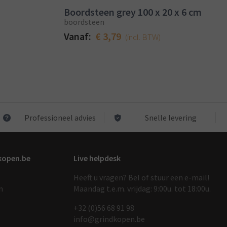
Boordsteen grey 100 x 20 x 6 cm
boordsteen
Vanaf:
€ 3,79
(incl. BTW)
Professioneel advies
Snelle levering
kopen.be
Live helpdesk
Heeft u vragen? Bel of stuur een e-mail!
n
Maandag t.e.m. vrijdag: 9:00u. tot 18:00u.
+32 (0)56 68 91 9
8
info@grindkopen.be