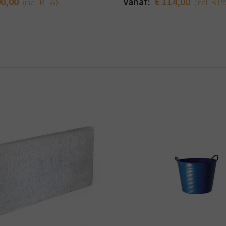
90,00
Vanaf:
€ 114,00
(incl. BTW)
(incl. BT