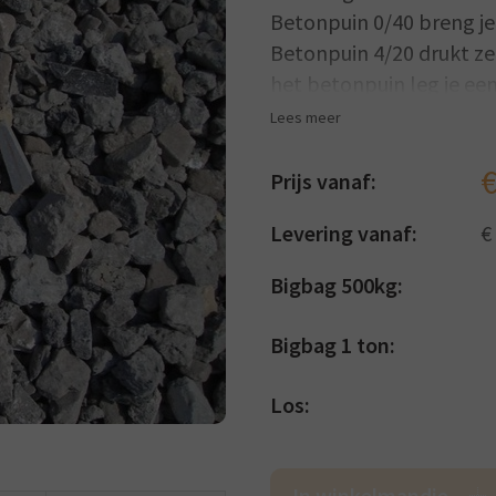
Betonpuin 0/40 breng je
Betonpuin 4/20 drukt ze
het betonpuin leg je ee
dan meteen het grind of
Lees meer
kan u dan werken met d
invullen met siergrind.
Prijs vanaf:
Levering vanaf:
€
Bigbag 500kg:
Bigbag 1 ton:
Los:
In winkelmandje