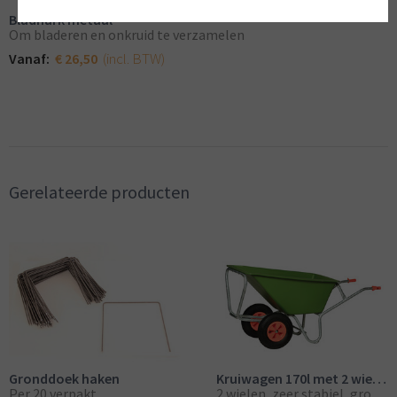
Bladhark metaal
Om bladeren en onkruid te verzamelen
(incl. BTW)
Vanaf:
€ 26,50
Gerelateerde producten
Gronddoek haken
Kruiwagen 170l met 2 wielen
Per 20 verpakt
2 wielen, zeer stabiel, grote volumes