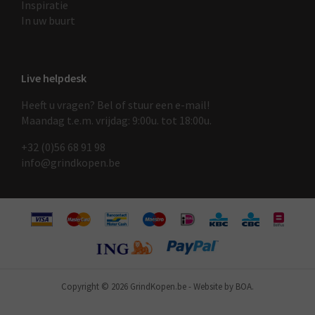
Inspiratie
In uw buurt
Live helpdesk
Heeft u vragen? Bel of stuur een e-mail!
Maandag t.e.m. vrijdag: 9:00u. tot 18:00u.
+32 (0)56 68 91 9
8
info@grindkopen.be
Copyright © 2026 GrindKopen.be
-
Website by BOA.