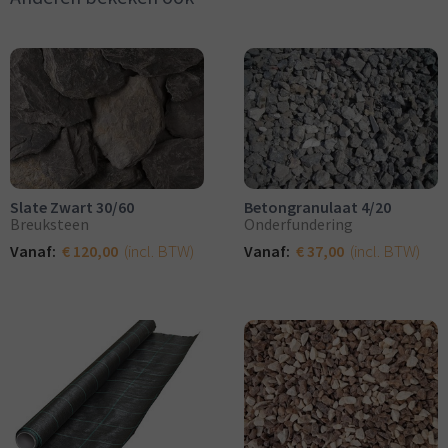
Slate Zwart 30/60
Betongranulaat 4/20
Breuksteen
Onderfundering
(incl. BTW)
(incl. BTW)
Vanaf:
€ 120,00
Vanaf:
€ 37,00