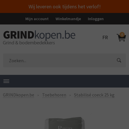
Wij leveren ook tijdens het verlof!
Mijn account
Winkelmandje
Inloggen
0
FR
GRINDkopen.be
Toebehoren
Stabilisé coeck 25 kg