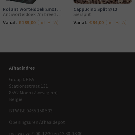
Rol antiworteldoek 2mx100m breed
Cappucino Split 8/12
Antiworteldoek 2m breed per rol
Siersplit
(incl. BTW)
(incl. BTW)
Vanaf:
€ 189,00
Vanaf:
€ 84,00
Afhaaladres
Group DF BV
Stationsstraat 131
8552 Moen (Zwevegem)
België
BTW BE 0465 150 533
Openingsuren Afhaaldepot
ma, wo-za: 9:00-12:30 en 13:30-18:00