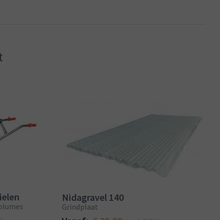
t
ielen
Nidagravel 140
volumes
Grindplaat