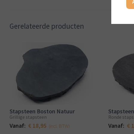
Gerelateerde producten
Stapsteen Boston Natuur
Stapstee
Grillige stapsteen
Ronde staps
Vanaf:
€ 18,95
Vanaf:
€ 
(incl. BTW)