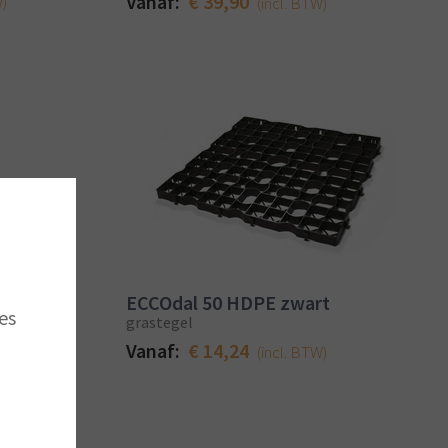
Vanaf:
€ 39,90
W)
(incl. BTW)
ECCOdal 50 HDPE zwart
es
grastegel
Vanaf:
€ 14,24
(incl. BTW)