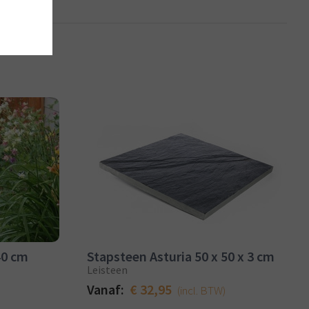
40 cm
Stapsteen Asturia 50 x 50 x 3 cm
Leisteen
Vanaf:
€ 32,95
(incl. BTW)