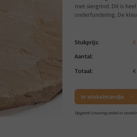
met siergrind. Dit is he
onderfundering. De kleur
Stukprijs:
€
Aantal:
Totaal:
€
In winkelmandje
Opgelet! Levering enkel in combin