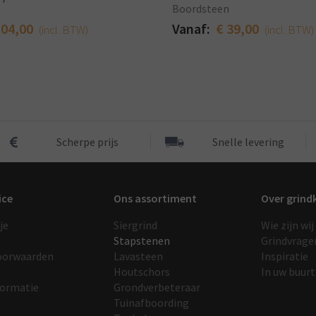
Boordsteen
104,00
Vanaf:
€ 39,00
(incl. BTW)
(incl. BTW)
Scherpe prijs
Snelle levering
ice
Ons assortiment
Over grind
je
Siergrind
Wie zijn wij
Stapstenen
Grindvrage
oorwaarden
Lavasteen
Inspiratie
Houtschors
In uw buurt
formatie
Grondverbeteraar
Tuinafboording