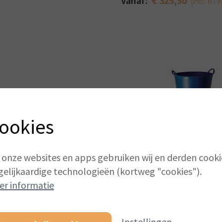
Vanaf:
€ 325,50
(incl. BT
ookies
Tubtrug 26l
 onze websites en apps gebruiken wij en derden cooki
1001 toepassingen
gelijkaardige technologieën (kortweg "cookies").
Vanaf:
€ 16,68
(incl. BTW)
er informatie
Instellingen