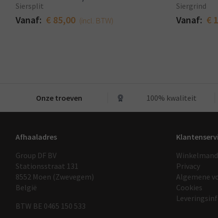
Siersplit
Siergrind
Vanaf:
€ 85,00
Vanaf:
€ 
(incl. BTW)
Onze troeven
100% kwaliteit
Afhaaladres
Klantenserv
Group DF BV
Winkelmand
Stationsstraat 131
Privacy
8552 Moen (Zwevegem)
Algemene v
België
Cookies
Leveringsin
BTW BE 0465 150 533