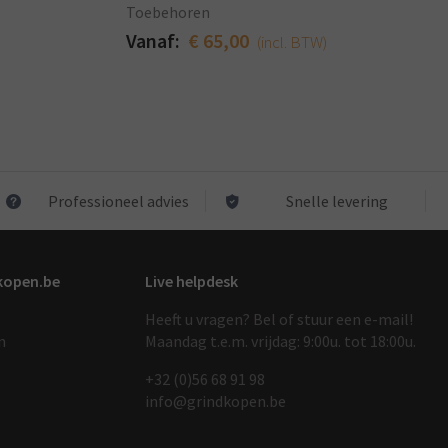
Toebehoren
Vanaf:
€ 65,00
(incl. BTW)
Professioneel advies
Snelle levering
kopen.be
Live helpdesk
Heeft u vragen? Bel of stuur een e-mail!
n
Maandag t.e.m. vrijdag: 9:00u. tot 18:00u.
+32 (0)56 68 91 9
8
info@grindkopen.be