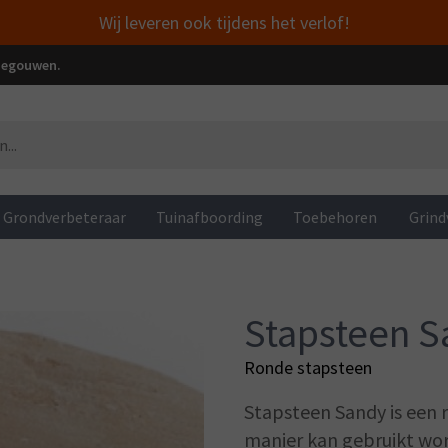
Wij leveren ook tijdens het verlof!
enegouwen.
Grondverbeteraar
Tuinafboording
Toebehoren
Grind
Stapsteen 
Ronde stapsteen
Stapsteen Sandy is een 
manier kan gebruikt wor