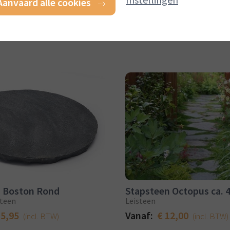
Aanvaard alle cookies
n Boston Rond
Stapsteen Octopus ca. 
teen
Leisteen
15,95
Vanaf:
€ 12,00
(incl. BTW)
(incl. BTW)