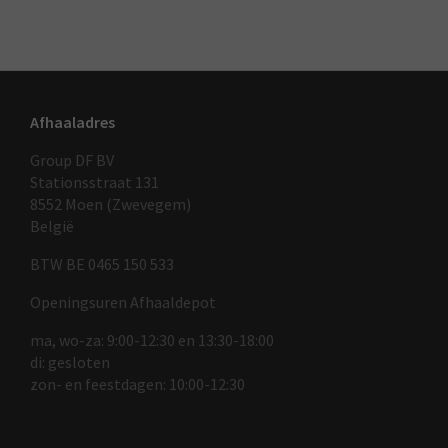
Afhaaladres
Group DF BV
Stationsstraat 131
8552 Moen (Zwevegem)
België
BTW BE 0465 150 533
Openingsuren Afhaaldepot
ma, wo-za: 9:00-12:30 en 13:30-18:00
di: gesloten
zon- en feestdagen: 10:00-12:30