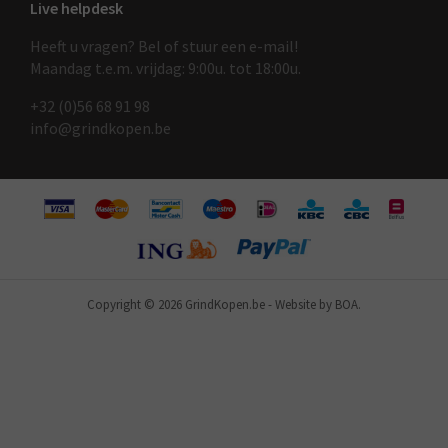
Live helpdesk
Heeft u vragen? Bel of stuur een e-mail!
Maandag t.e.m. vrijdag: 9:00u. tot 18:00u.
+32 (0)56 68 91 9
8
info@grindkopen.be
Copyright © 2026 GrindKopen.be
-
Website by BOA.