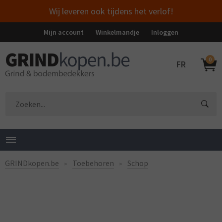
Wij leveren ook tijdens het verlof!
Mijn account
Winkelmandje
Inloggen
0
FR
GRINDkopen.be
Toebehoren
Schop